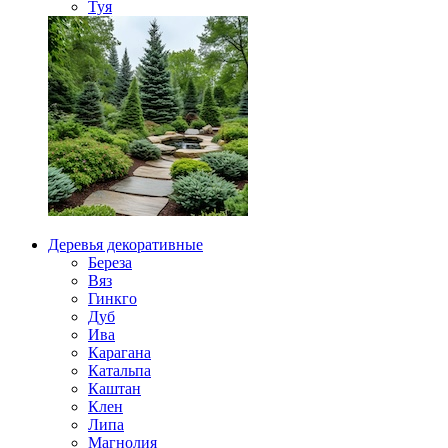
Туя
Деревья декоративные
Береза
Вяз
Гинкго
Дуб
Ива
Карагана
Катальпа
Каштан
Клен
Липа
Магнолия