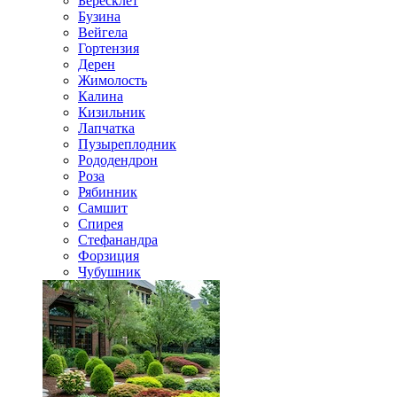
Бересклет
Бузина
Вейгела
Гортензия
Дерен
Жимолость
Калина
Кизильник
Лапчатка
Пузыреплодник
Рододендрон
Роза
Рябинник
Самшит
Спирея
Стефанандра
Форзиция
Чубушник