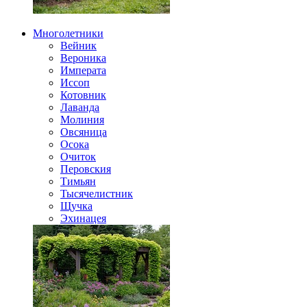
Многолетники
Вейник
Вероника
Императа
Иссоп
Котовник
Лаванда
Молиния
Овсяница
Осока
Очиток
Перовския
Тимьян
Тысячелистник
Щучка
Эхинацея