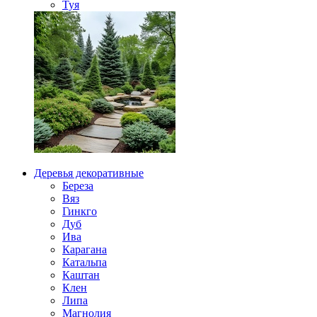
Туя
Деревья декоративные
Береза
Вяз
Гинкго
Дуб
Ива
Карагана
Катальпа
Каштан
Клен
Липа
Магнолия