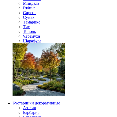
Миндаль
Рябина
Сирень
Сумах
Тамарикс
Тис
Тополь
Черемуха
Шарафуга
Кустарники декоративные
Азалия
Барбарис