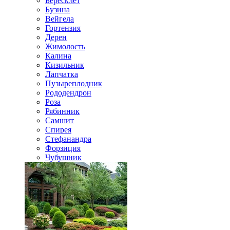
Бересклет
Бузина
Вейгела
Гортензия
Дерен
Жимолость
Калина
Кизильник
Лапчатка
Пузыреплодник
Рододендрон
Роза
Рябинник
Самшит
Спирея
Стефанандра
Форзиция
Чубушник