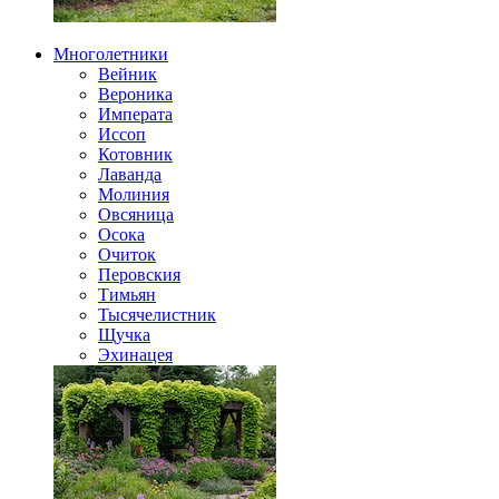
Многолетники
Вейник
Вероника
Императа
Иссоп
Котовник
Лаванда
Молиния
Овсяница
Осока
Очиток
Перовския
Тимьян
Тысячелистник
Щучка
Эхинацея