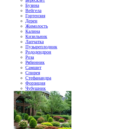
Бересклет
Бузина
Вейгела
Гортензия
Дерен
Жимолость
Калина
Кизильник
Лапчатка
Пузыреплодник
Рододендрон
Роза
Рябинник
Самшит
Спирея
Стефанандра
Форзиция
Чубушник