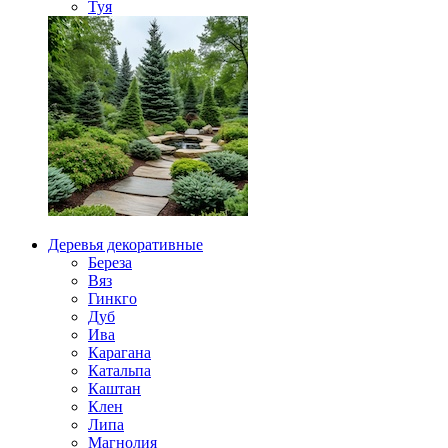
Туя
Деревья декоративные
Береза
Вяз
Гинкго
Дуб
Ива
Карагана
Катальпа
Каштан
Клен
Липа
Магнолия