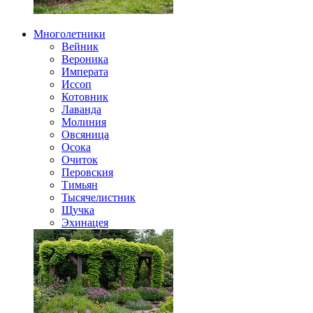
Многолетники
Вейник
Вероника
Императа
Иссоп
Котовник
Лаванда
Молиния
Овсяница
Осока
Очиток
Перовския
Тимьян
Тысячелистник
Щучка
Эхинацея