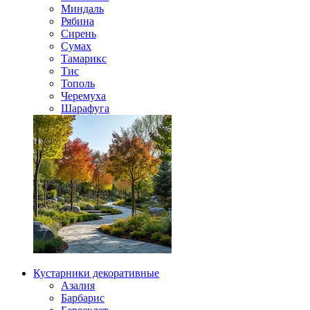
Миндаль
Рябина
Сирень
Сумах
Тамарикс
Тис
Тополь
Черемуха
Шарафуга
Кустарники декоративные
Азалия
Барбарис