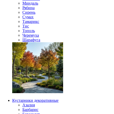
Миндаль
Рябина
Сирень
Сумах
Тамарикс
Тис
Тополь
Черемуха
Шарафуга
Кустарники декоративные
Азалия
Барбарис