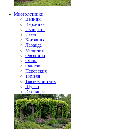
Многолетники
Вейник
Вероника
Императа
Иссоп
Котовник
Лаванда
Молиния
Овсяница
Осока
Очиток
Перовския
Тимьян
Тысячелистник
Щучка
Эхинацея