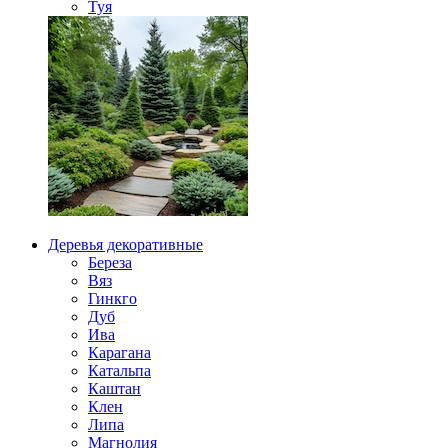
Туя
Деревья декоративные
Береза
Вяз
Гинкго
Дуб
Ива
Карагана
Катальпа
Каштан
Клен
Липа
Магнолия