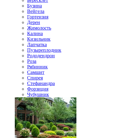
Бересклет
Бузина
Вейгела
Гортензия
Дерен
Жимолость
Калина
Кизильник
Лапчатка
Пузыреплодник
Рододендрон
Роза
Рябинник
Самшит
Спирея
Стефанандра
Форзиция
Чубушник