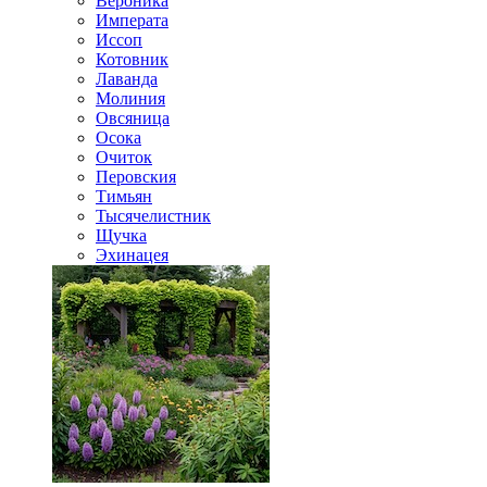
Вероника
Императа
Иссоп
Котовник
Лаванда
Молиния
Овсяница
Осока
Очиток
Перовския
Тимьян
Тысячелистник
Щучка
Эхинацея