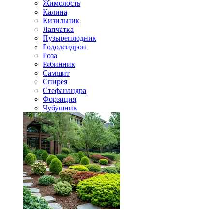
Жимолость
Калина
Кизильник
Лапчатка
Пузыреплодник
Рододендрон
Роза
Рябинник
Самшит
Спирея
Стефанандра
Форзиция
Чубушник