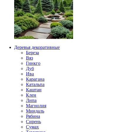
Деревья декоративные
Береза
Вяз
Гинкго
Дуб
Ива
Карагана
Катальпа
Каштан
Клен
Липа
Магнолия
Миндаль
Рябина
Сирень
Сумах