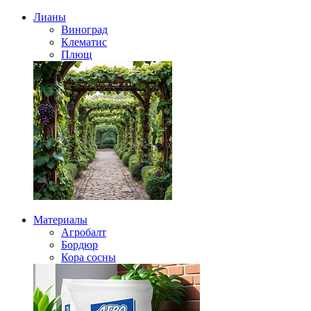
Лианы
Виноград
Клематис
Плющ
Материалы
Агробалт
Бордюр
Кора сосны