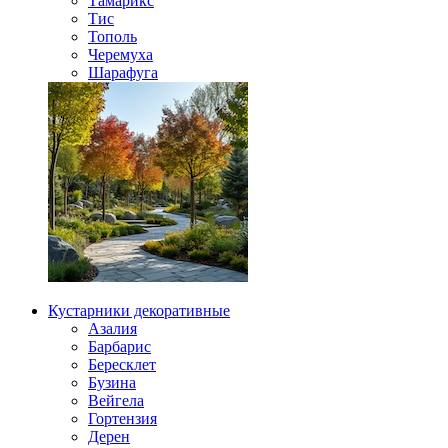
Тамарикс
Тис
Тополь
Черемуха
Шарафуга
Кустарники декоративные
Азалия
Барбарис
Бересклет
Бузина
Вейгела
Гортензия
Дерен