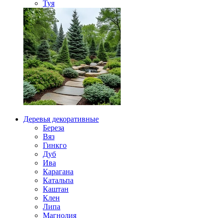
Туя
Деревья декоративные
Береза
Вяз
Гинкго
Дуб
Ива
Карагана
Катальпа
Каштан
Клен
Липа
Магнолия