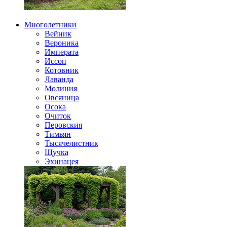
Многолетники
Вейник
Вероника
Императа
Иссоп
Котовник
Лаванда
Молиния
Овсяница
Осока
Очиток
Перовския
Тимьян
Тысячелистник
Щучка
Эхинацея