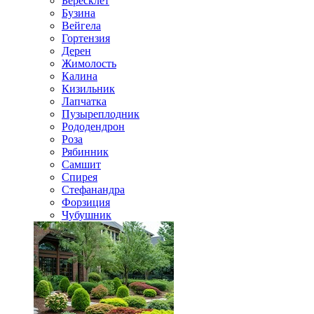
Бересклет
Бузина
Вейгела
Гортензия
Дерен
Жимолость
Калина
Кизильник
Лапчатка
Пузыреплодник
Рододендрон
Роза
Рябинник
Самшит
Спирея
Стефанандра
Форзиция
Чубушник