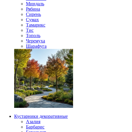
Миндаль
Рябина
Сирень
Сумах
Тамарикс
Тис
Тополь
Черемуха
Шарафуга
Кустарники декоративные
Азалия
Барбарис