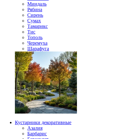
Миндаль
Рябина
Сирень
Сумах
Тамарикс
Тис
Тополь
Черемуха
Шарафуга
Кустарники декоративные
Азалия
Барбарис