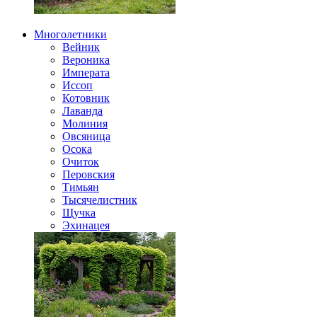
Многолетники
Вейник
Вероника
Императа
Иссоп
Котовник
Лаванда
Молиния
Овсяница
Осока
Очиток
Перовския
Тимьян
Тысячелистник
Щучка
Эхинацея