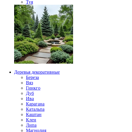
Туя
Деревья декоративные
Береза
Вяз
Гинкго
Дуб
Ива
Карагана
Катальпа
Каштан
Клен
Липа
Магнолия