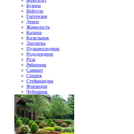
Бересклет
Бузина
Вейгела
Гортензия
Дерен
Жимолость
Калина
Кизильник
Лапчатка
Пузыреплодник
Рододендрон
Роза
Рябинник
Самшит
Спирея
Стефанандра
Форзиция
Чубушник