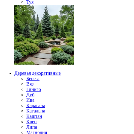
Туя
Деревья декоративные
Береза
Вяз
Гинкго
Дуб
Ива
Карагана
Катальпа
Каштан
Клен
Липа
Магнолия