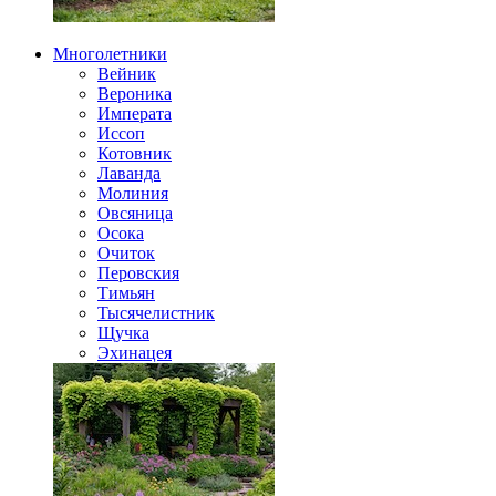
Многолетники
Вейник
Вероника
Императа
Иссоп
Котовник
Лаванда
Молиния
Овсяница
Осока
Очиток
Перовския
Тимьян
Тысячелистник
Щучка
Эхинацея