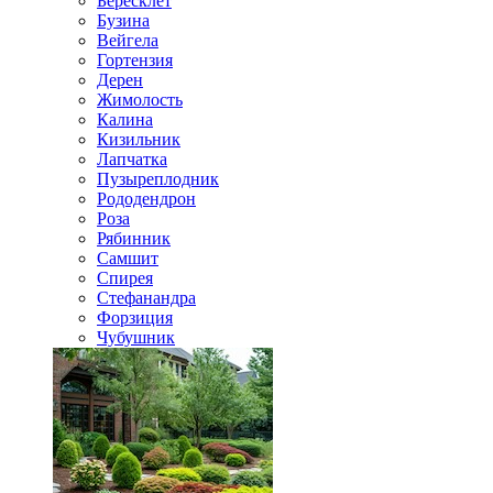
Бересклет
Бузина
Вейгела
Гортензия
Дерен
Жимолость
Калина
Кизильник
Лапчатка
Пузыреплодник
Рододендрон
Роза
Рябинник
Самшит
Спирея
Стефанандра
Форзиция
Чубушник