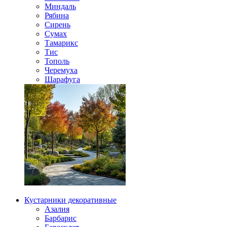
Миндаль
Рябина
Сирень
Сумах
Тамарикс
Тис
Тополь
Черемуха
Шарафуга
Кустарники декоративные
Азалия
Барбарис