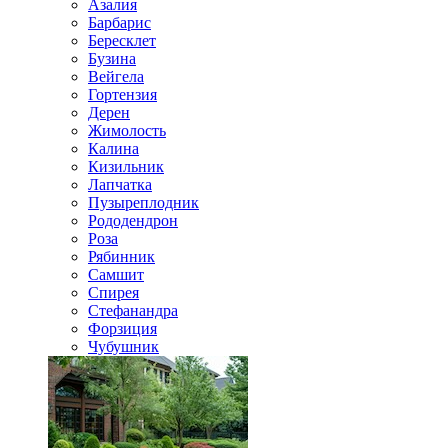
Азалия
Барбарис
Бересклет
Бузина
Вейгела
Гортензия
Дерен
Жимолость
Калина
Кизильник
Лапчатка
Пузыреплодник
Рододендрон
Роза
Рябинник
Самшит
Спирея
Стефанандра
Форзиция
Чубушник