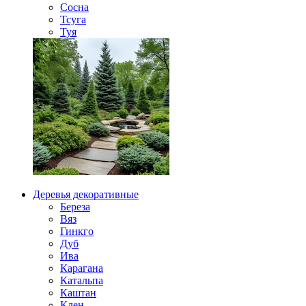
Сосна
Тсуга
Туя
Деревья декоративные
Береза
Вяз
Гинкго
Дуб
Ива
Карагана
Катальпа
Каштан
Клен