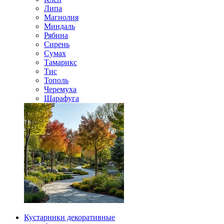
Липа
Магнолия
Миндаль
Рябина
Сирень
Сумах
Тамарикс
Тис
Тополь
Черемуха
Шарафуга
Кустарники декоративные