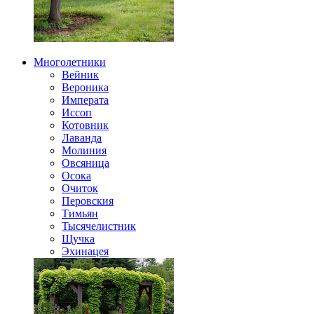
Многолетники
Вейник
Вероника
Императа
Иссоп
Котовник
Лаванда
Молиния
Овсяница
Осока
Очиток
Перовския
Тимьян
Тысячелистник
Щучка
Эхинацея