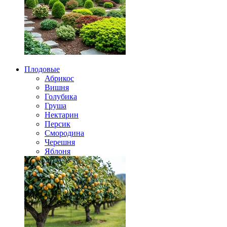
Плодовые
Абрикос
Вишня
Голубика
Груша
Нектарин
Персик
Смородина
Черешня
Яблоня