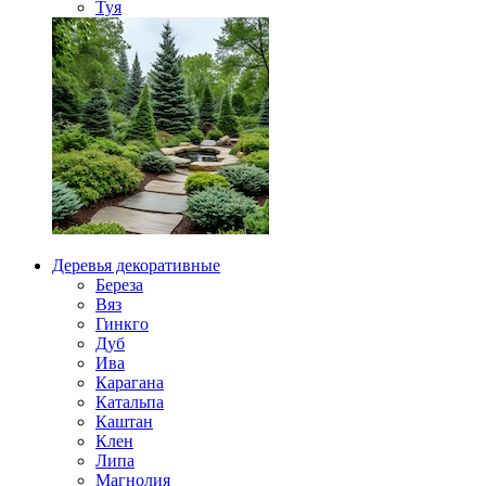
Туя
Деревья декоративные
Береза
Вяз
Гинкго
Дуб
Ива
Карагана
Катальпа
Каштан
Клен
Липа
Магнолия