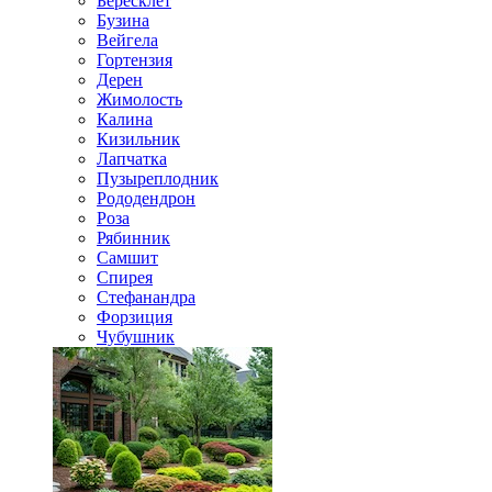
Бересклет
Бузина
Вейгела
Гортензия
Дерен
Жимолость
Калина
Кизильник
Лапчатка
Пузыреплодник
Рододендрон
Роза
Рябинник
Самшит
Спирея
Стефанандра
Форзиция
Чубушник