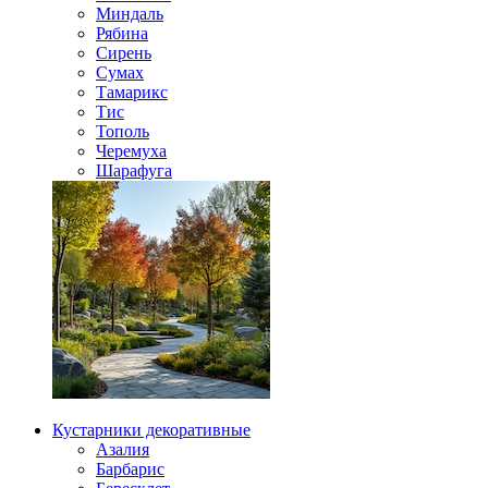
Миндаль
Рябина
Сирень
Сумах
Тамарикс
Тис
Тополь
Черемуха
Шарафуга
Кустарники декоративные
Азалия
Барбарис