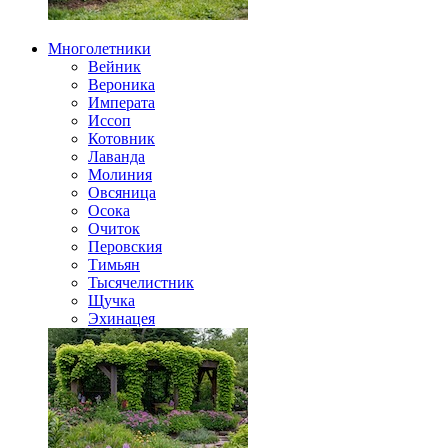
Многолетники
Вейник
Вероника
Императа
Иссоп
Котовник
Лаванда
Молиния
Овсяница
Осока
Очиток
Перовския
Тимьян
Тысячелистник
Щучка
Эхинацея