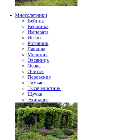
Многолетники
Вейник
Вероника
Императа
Иссоп
Котовник
Лаванда
Молиния
Овсяница
Осока
Очиток
Перовския
Тимьян
Тысячелистник
Щучка
Эхинацея