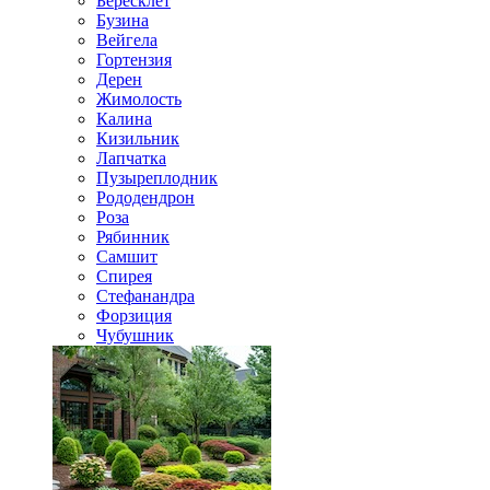
Бересклет
Бузина
Вейгела
Гортензия
Дерен
Жимолость
Калина
Кизильник
Лапчатка
Пузыреплодник
Рододендрон
Роза
Рябинник
Самшит
Спирея
Стефанандра
Форзиция
Чубушник