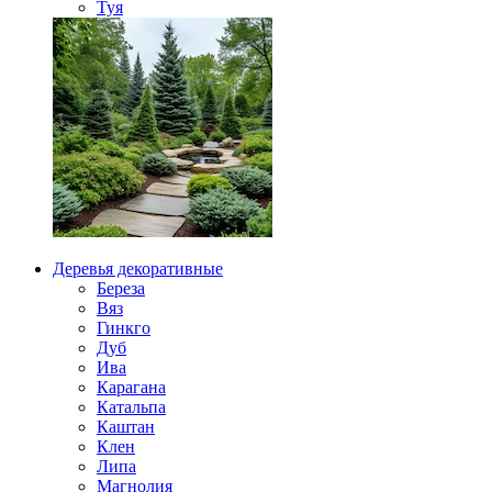
Туя
Деревья декоративные
Береза
Вяз
Гинкго
Дуб
Ива
Карагана
Катальпа
Каштан
Клен
Липа
Магнолия