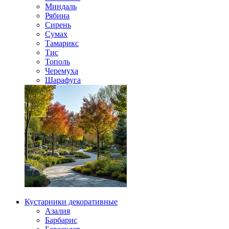
Миндаль
Рябина
Сирень
Сумах
Тамарикс
Тис
Тополь
Черемуха
Шарафуга
Кустарники декоративные
Азалия
Барбарис