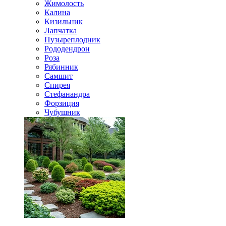
Жимолость
Калина
Кизильник
Лапчатка
Пузыреплодник
Рододендрон
Роза
Рябинник
Самшит
Спирея
Стефанандра
Форзиция
Чубушник