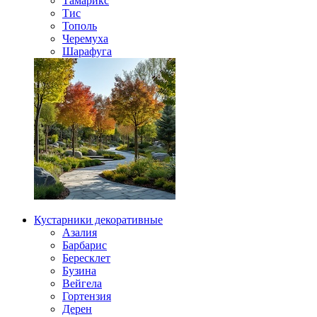
Тамарикс
Тис
Тополь
Черемуха
Шарафуга
Кустарники декоративные
Азалия
Барбарис
Бересклет
Бузина
Вейгела
Гортензия
Дерен