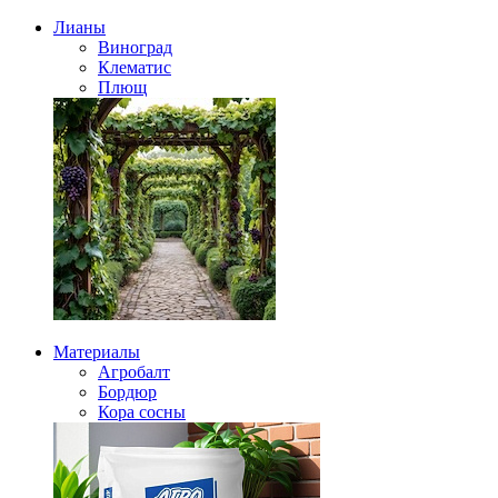
Лианы
Виноград
Клематис
Плющ
Материалы
Агробалт
Бордюр
Кора сосны