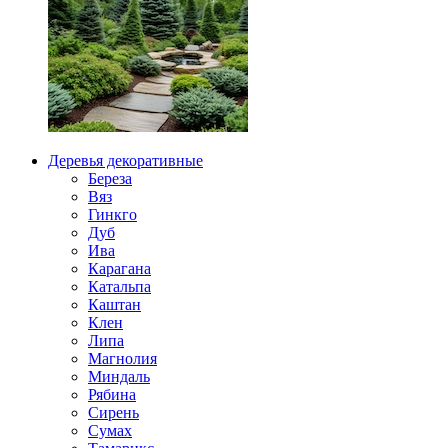
Деревья декоративные
Береза
Вяз
Гинкго
Дуб
Ива
Карагана
Катальпа
Каштан
Клен
Липа
Магнолия
Миндаль
Рябина
Сирень
Сумах