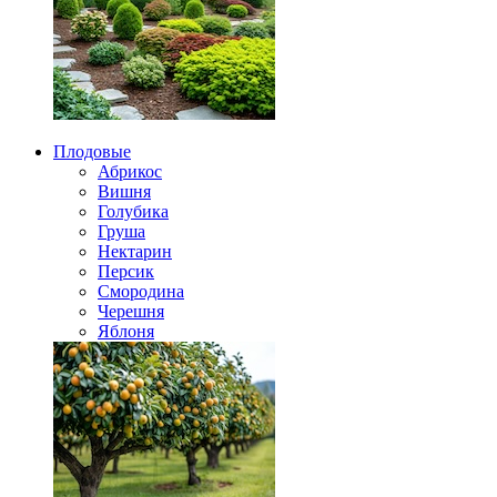
Плодовые
Абрикос
Вишня
Голубика
Груша
Нектарин
Персик
Смородина
Черешня
Яблоня