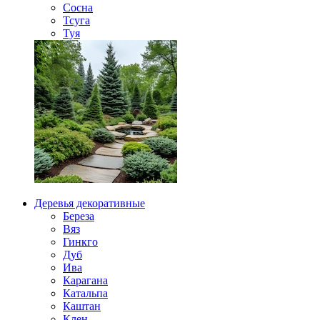
Сосна
Тсуга
Туя
Деревья декоративные
Береза
Вяз
Гинкго
Дуб
Ива
Карагана
Катальпа
Каштан
Клен