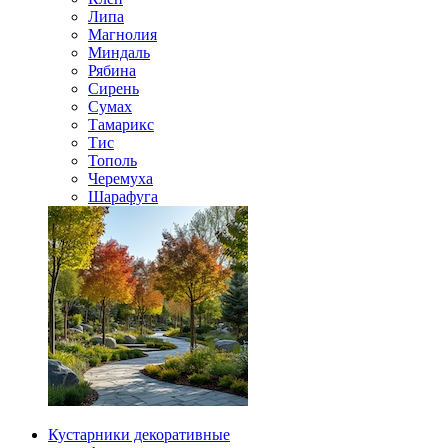
Липа
Магнолия
Миндаль
Рябина
Сирень
Сумах
Тамарикс
Тис
Тополь
Черемуха
Шарафуга
Кустарники декоративные