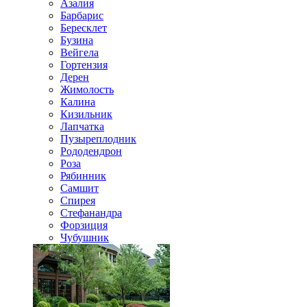
Азалия
Барбарис
Бересклет
Бузина
Вейгела
Гортензия
Дерен
Жимолость
Калина
Кизильник
Лапчатка
Пузыреплодник
Рододендрон
Роза
Рябинник
Самшит
Спирея
Стефанандра
Форзиция
Чубушник