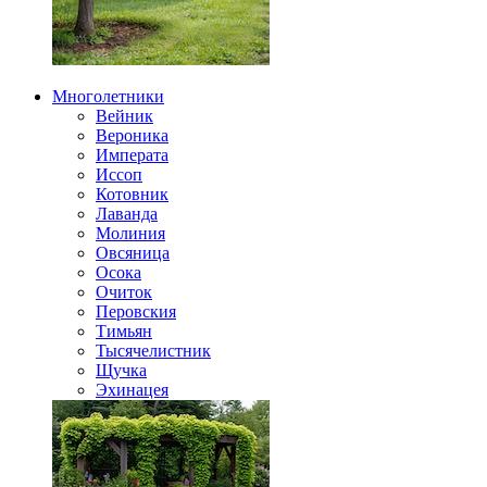
Многолетники
Вейник
Вероника
Императа
Иссоп
Котовник
Лаванда
Молиния
Овсяница
Осока
Очиток
Перовския
Тимьян
Тысячелистник
Щучка
Эхинацея