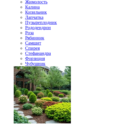
Жимолость
Калина
Кизильник
Лапчатка
Пузыреплодник
Рододендрон
Роза
Рябинник
Самшит
Спирея
Стефанандра
Форзиция
Чубушник