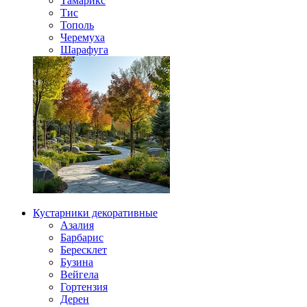
Тамарикс
Тис
Тополь
Черемуха
Шарафуга
Кустарники декоративные
Азалия
Барбарис
Бересклет
Бузина
Вейгела
Гортензия
Дерен