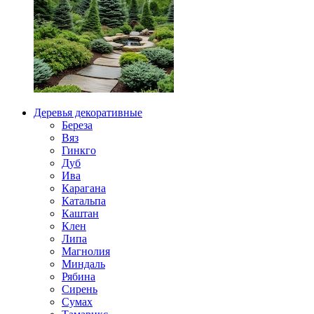
Деревья декоративные
Береза
Вяз
Гинкго
Дуб
Ива
Карагана
Катальпа
Каштан
Клен
Липа
Магнолия
Миндаль
Рябина
Сирень
Сумах