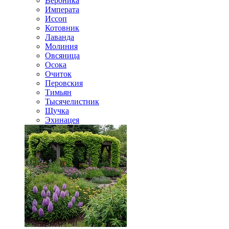
Вероника
Императа
Иссоп
Котовник
Лаванда
Молиния
Овсяница
Осока
Очиток
Перовския
Тимьян
Тысячелистник
Щучка
Эхинацея